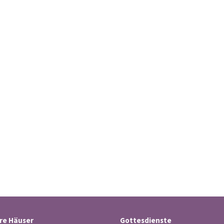
re Häuser
Gottesdienste