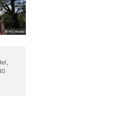
© KG Wedel
el,
80