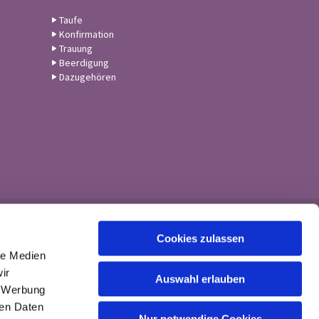
Taufe
Konfirmation
Trauung
Beerdigung
Dazugehören
Cookies zulassen
le Medien
ir
Auswahl erlauben
, Werbung
ren Daten
Nur notwendige Cookies