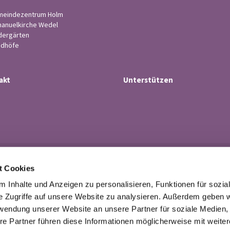
eindezentrum Holm
anuelkirche Wedel
dergärten
edhöfe
akt
Unterstützen
Ev.-luth. Kirchengemeinde Wedel

t Cookies
· Küsterstr.4, 22880 Wedel
Tel. 04103-21 43

 Inhalte und Anzeigen zu personalisieren, Funktionen für sozia
buero@kirchengemeindewedel.de

e Zugriffe auf unsere Website zu analysieren. Außerdem geben w
rwendung unserer Website an unsere Partner für soziale Medien
re Partner führen diese Informationen möglicherweise mit weite