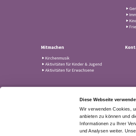
Gem
Imm
Kin
Fri
Mitmachen
Kont
Kirchenmusik
Aktivitäten für Kinder & Jugend
Aktivitäten für Erwachsene
Diese Webseite verwende
Wir verwenden Cookies, um
anbieten zu können und di
Informationen zu Ihrer Ve
und Analysen weiter. Unse