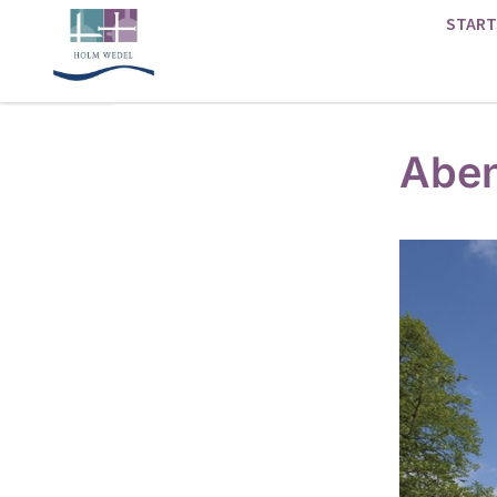
START
Aben