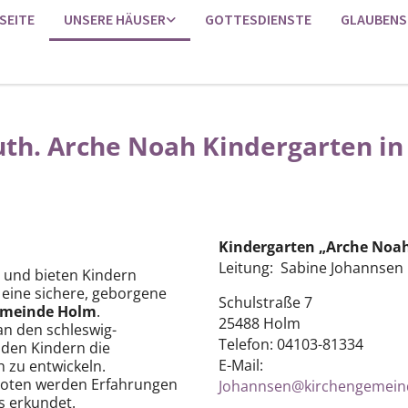
SEITE
UNSERE HÄUSER
GOTTESDIENSTE
GLAUBENS
uth. Arche Noah Kindergarten i
Kindergarten „Arche Noa
Leitung: Sabine Johannsen
und bieten Kindern
 eine sichere, geborgene
Schulstraße 7
emeinde Holm
.
25488 Holm
 an den schleswig-
T
elefon: 04103-81334
t den Kindern die
E-Mail:
ch zu entwickeln.
eboten werden Erfahrungen
Johannsen@kirchengemein
 erkundet.