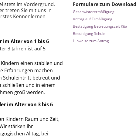
el stets im Vordergrund.
Formulare zum Download
r treten Sie mit uns in
Geschwisterermäßigung
 erstes Kennenlernen
Antrag
auf Ermäßigung
Bestätigung
Betreuungszeit Kita
Bestätigung
Schule
 im Alter von 1 bis 6
Hinweise
zum Antrag
er 3 Jahren ist auf 5
 Kindern einen stabilen und
ale Erfahrungen machen
 Schuleintritt betreut und
n schließen und in einem
ahmen groß werden.
r im Alter von 3 bis 6
en Kindern Raum und Zeit,
Wir stärken ihr
gogischen Alltag, bei