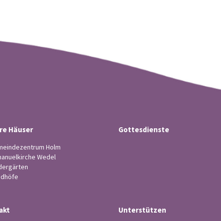
re Häuser
Gottesdienste
eindezentrum Holm
anuelkirche Wedel
dergärten
edhöfe
akt
Unterstützen