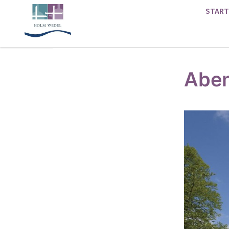
START
Aben