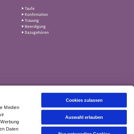
Taufe
Konfirmation
Trauung
Beerdigung
Dazugehören
Cookies zulassen
le Medien
ir
Auswahl erlauben
, Werbung
ren Daten
Nur notwendige Cookies