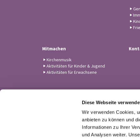
Gem
Imm
Kin
Fri
Mitmachen
Kont
Kirchenmusik
Aktivitäten für Kinder & Jugend
Aktivitäten für Erwachsene
Diese Webseite verwende
Wir verwenden Cookies, um
anbieten zu können und di
Informationen zu Ihrer Ve
und Analysen weiter. Unse