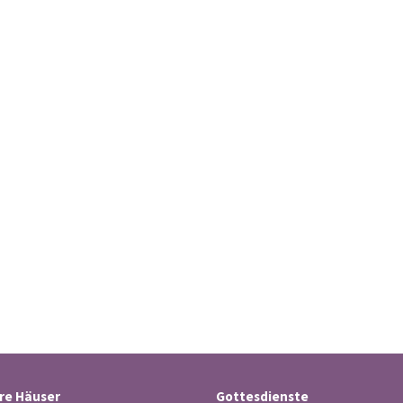
re Häuser
Gottesdienste