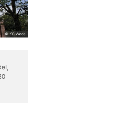
© KG Wedel
el,
80