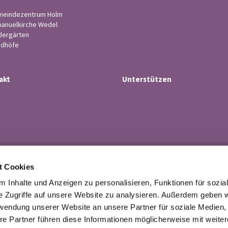
eindezentrum Holm
anuelkirche Wedel
dergärten
edhöfe
akt
Unterstützen
Ev.-luth. Kirchengemeinde Wedel

t Cookies
· Küsterstr.4, 22880 Wedel
Tel. 04103-21 43

 Inhalte und Anzeigen zu personalisieren, Funktionen für sozia
buero@kirchengemeindewedel.de

e Zugriffe auf unsere Website zu analysieren. Außerdem geben w
rwendung unserer Website an unsere Partner für soziale Medien
re Partner führen diese Informationen möglicherweise mit weite