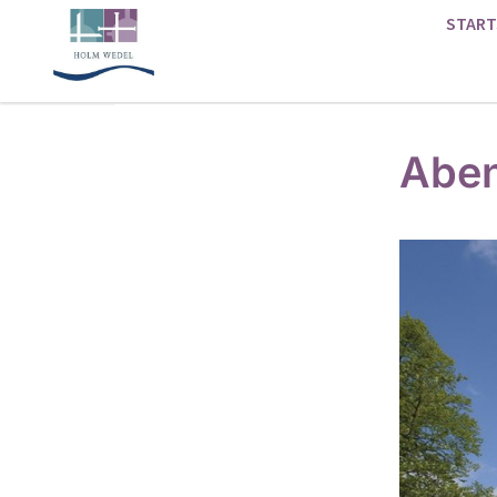
START
Aben