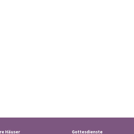
re Häuser
Gottesdienste