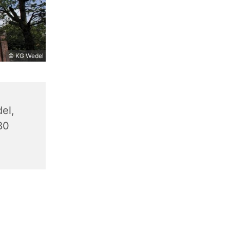
© KG Wedel
el,
80