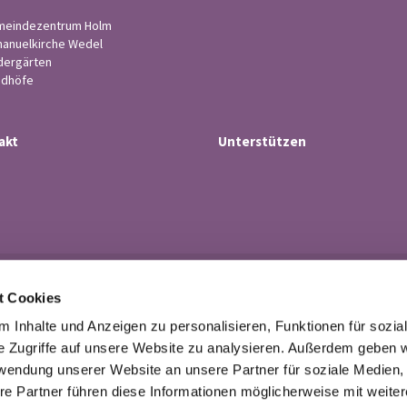
eindezentrum Holm
anuelkirche Wedel
dergärten
edhöfe
akt
Unterstützen
Ev.-luth. Kirchengemeinde Wedel

t Cookies
· Küsterstr.4, 22880 Wedel
Tel. 04103-21 43

 Inhalte und Anzeigen zu personalisieren, Funktionen für sozia
buero@kirchengemeindewedel.de

e Zugriffe auf unsere Website zu analysieren. Außerdem geben w
rwendung unserer Website an unsere Partner für soziale Medien
re Partner führen diese Informationen möglicherweise mit weite