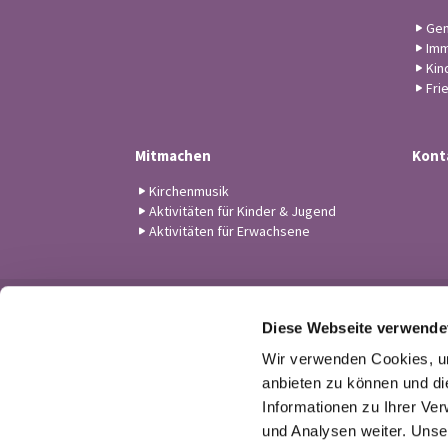
Gem
Imm
Kin
Fri
Mitmachen
Kont
Kirchenmusik
Aktivitäten für Kinder & Jugend
Aktivitäten für Erwachsene
Diese Webseite verwende
Wir verwenden Cookies, um
anbieten zu können und di
Informationen zu Ihrer Ve
und Analysen weiter. Unse