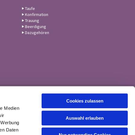
Taufe
Konfirmation
Trauung
Beerdigung
Dazugehören
Cookies zulassen
le Medien
ir
Auswahl erlauben
, Werbung
ren Daten
Nur notwendige Cookies