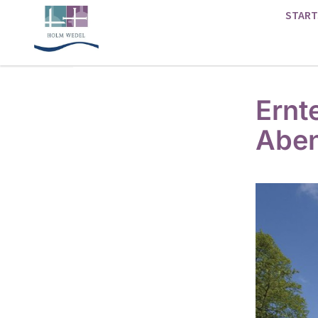
START
Ernt
Aben