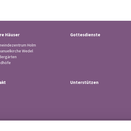
re Häuser
Gottesdienste
eindezentrum Holm
anuelkirche Wedel
dergärten
edhöfe
akt
Unterstützen
Ev.-luth. Kirchengemeinde Wedel
