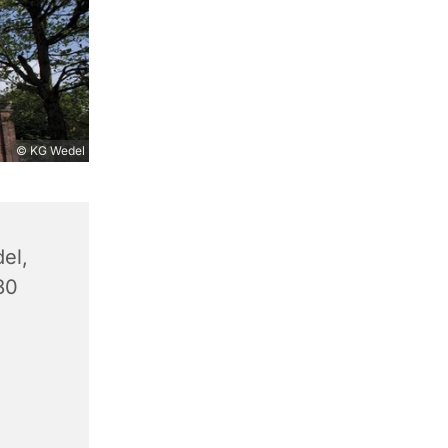
© KG Wedel
el,
80