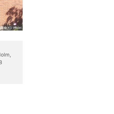
© KG Wedel
olm,
8