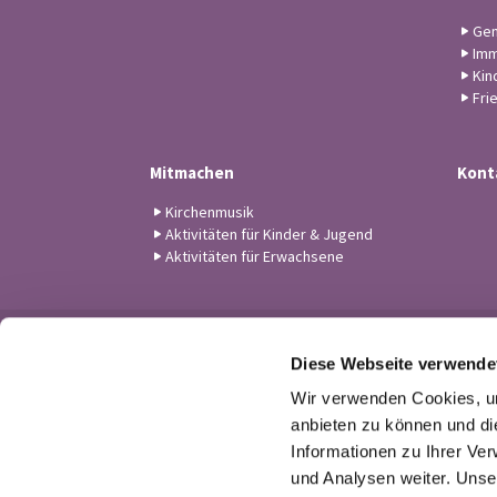
Gem
Imm
Kin
Fri
Mitmachen
Kont
Kirchenmusik
Aktivitäten für Kinder & Jugend
Aktivitäten für Erwachsene
Diese Webseite verwende
Wir verwenden Cookies, um
anbieten zu können und di
Informationen zu Ihrer Ve
und Analysen weiter. Unse