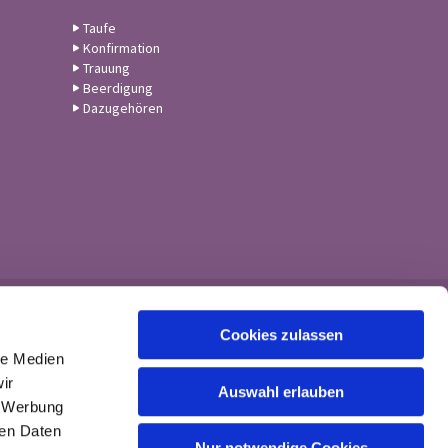
Taufe
Konfirmation
Trauung
Beerdigung
Dazugehören
Cookies zulassen
le Medien
ir
Auswahl erlauben
, Werbung
ren Daten
Nur notwendige Cookies