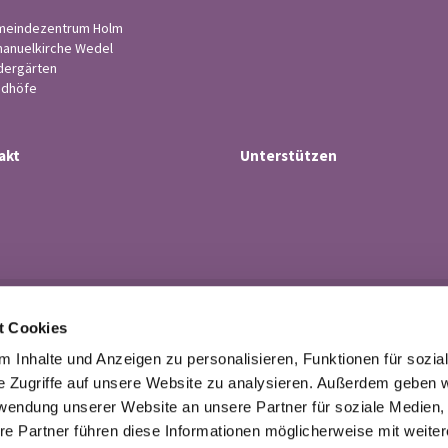
eindezentrum Holm
anuelkirche Wedel
dergärten
edhöfe
akt
Unterstützen
Ev.-luth. Kirchengemeinde Wedel

t Cookies
· Küsterstr.4, 22880 Wedel
Tel. 04103-21 43

 Inhalte und Anzeigen zu personalisieren, Funktionen für sozia
buero@kirchengemeindewedel.de

e Zugriffe auf unsere Website zu analysieren. Außerdem geben w
rwendung unserer Website an unsere Partner für soziale Medien
re Partner führen diese Informationen möglicherweise mit weite