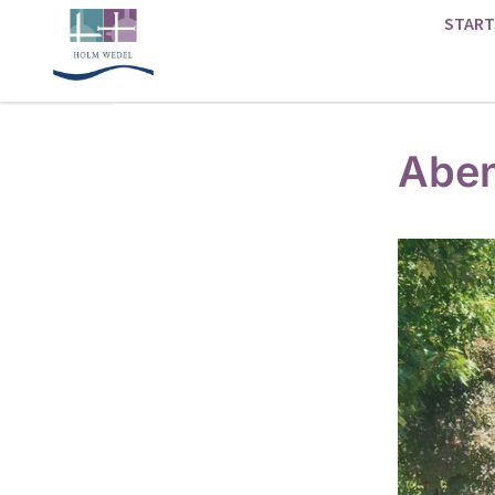
START
Aben