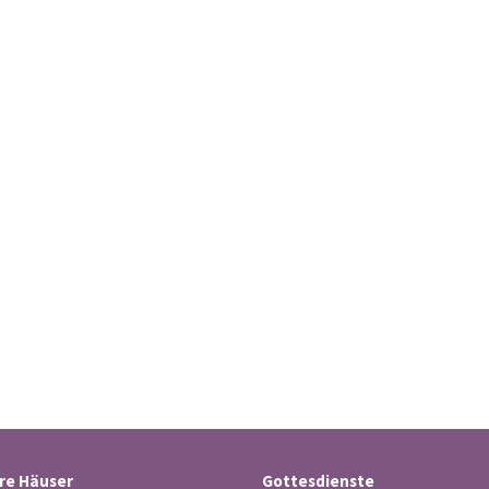
re Häuser
Gottesdienste