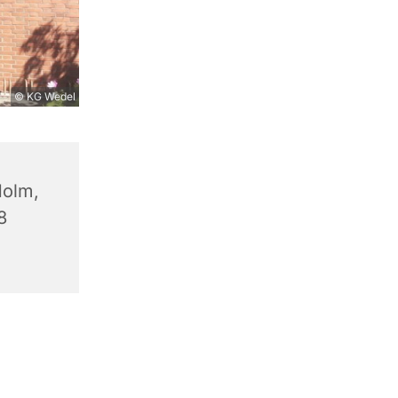
© KG Wedel
olm,
8