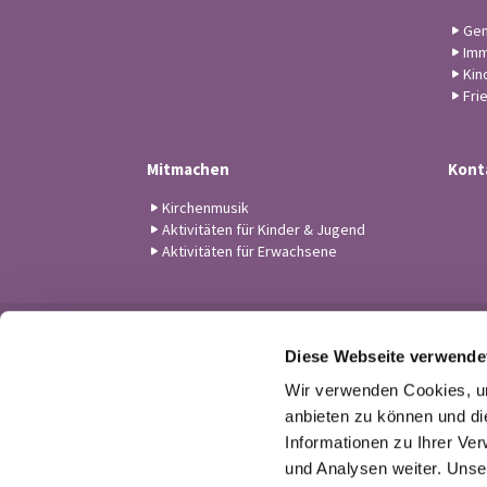
Gem
Imm
Kin
Fri
Mitmachen
Kont
Kirchenmusik
Aktivitäten für Kinder & Jugend
Aktivitäten für Erwachsene
Diese Webseite verwende
Wir verwenden Cookies, um
anbieten zu können und di
Informationen zu Ihrer Ve
und Analysen weiter. Unse