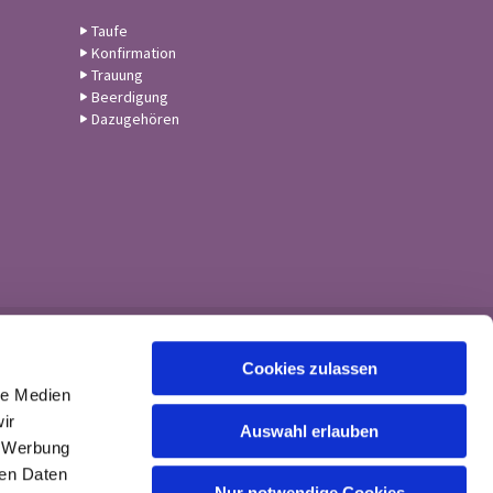
Taufe
Konfirmation
Trauung
Beerdigung
Dazugehören
Cookies zulassen
le Medien
ir
Auswahl erlauben
, Werbung
ren Daten
Nur notwendige Cookies