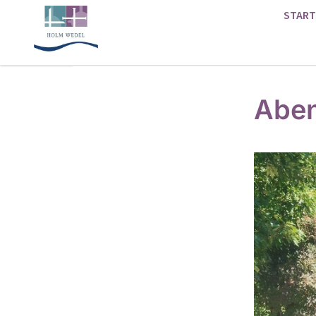
START
Aben