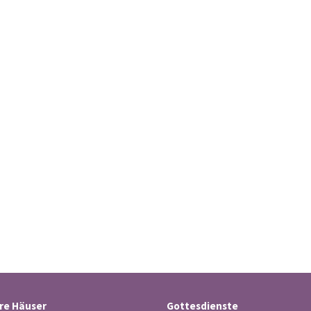
re Häuser
Gottesdienste