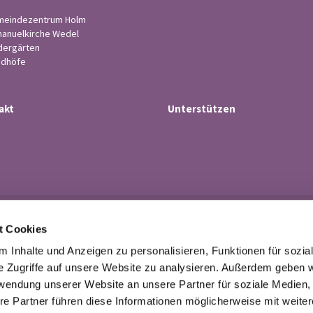
eindezentrum Holm
anuelkirche Wedel
dergärten
edhöfe
akt
Unterstützen
Ev.-luth. Kirchengemeinde Wedel

t Cookies
· Küsterstr.4, 22880 Wedel
Tel. 04103-21 43

 Inhalte und Anzeigen zu personalisieren, Funktionen für sozia
buero@kirchengemeindewedel.de

e Zugriffe auf unsere Website zu analysieren. Außerdem geben w
rwendung unserer Website an unsere Partner für soziale Medien
re Partner führen diese Informationen möglicherweise mit weite