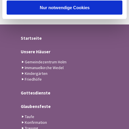
l
Nur notwendige Cookies
Startseite
Unsere Häuser
Gemeindezentrum Holm
Immanuelkirche Wedel
Kindergärten
Friedhöfe
Gottesdienste
Glaubensfeste
Taufe
Konfirmation
Trauung