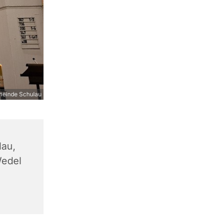
meinde Schulau
lau,
Wedel