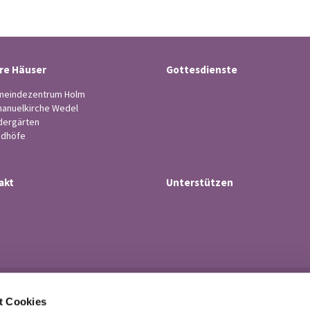
re Häuser
Gottesdienste
eindezentrum Holm
anuelkirche Wedel
dergärten
edhöfe
akt
Unterstützen
Ev.-luth. Kirchengemeinde Wedel

t Cookies
· Küsterstr.4, 22880 Wedel