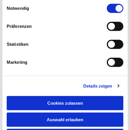
gesammelt haben.
interessieren
E
Notwendig
i
n
w
Präferenzen
i
l
l
Statistiken
i
g
Marketing
u
n
g
Details zeigen
s
a
u
Cookies zulassen
s
w
Auswahl erlauben
a
h