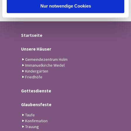
l
Nur notwendige Cookies
Startseite
Unsere Häuser
Gemeindezentrum Holm
Immanuelkirche Wedel
Kindergärten
Friedhöfe
Gottesdienste
Glaubensfeste
Taufe
Konfirmation
Trauung