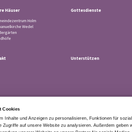
re Häuser
Gottesdienste
eindezentrum Holm
anuelkirche Wedel
dergärten
edhöfe
akt
Unterstützen
Ev.-luth. Kirchengemeinde Wedel

t Cookies
· Küsterstr.4, 22880 Wedel
Tel. 04103-21 43

 Inhalte und Anzeigen zu personalisieren, Funktionen für sozia
buero@kirchengemeindewedel.de

e Zugriffe auf unsere Website zu analysieren. Außerdem geben w