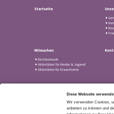
Startseite
Unse
Gem
Imm
Kin
Fri
Mitmachen
Kont
Kirchenmusik
Aktivitäten für Kinder & Jugend
Aktivitäten für Erwachsene
Diese Webseite verwende
Wir verwenden Cookies, um
anbieten zu können und di