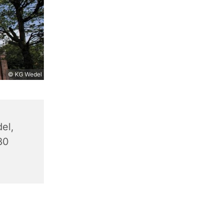
© KG Wedel
el,
80