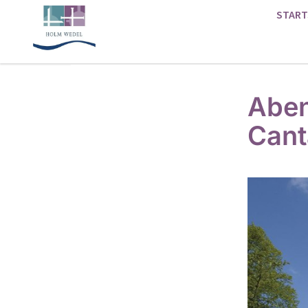
START
Aben
Cant