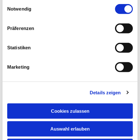
gesammelt haben.
interessieren
E
Notwendig
i
n
w
Präferenzen
i
l
l
Statistiken
i
g
Marketing
u
n
g
Details zeigen
s
a
u
Cookies zulassen
s
w
Auswahl erlauben
a
h