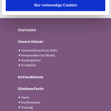
l
Nur notwendige Cookies
Startseite
Unsere Häuser
Gemeindezentrum Holm
Immanuelkirche Wedel
Kindergärten
Friedhöfe
Gottesdienste
Glaubensfeste
Taufe
Konfirmation
Trauung