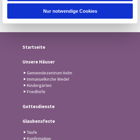
h
l
Nur notwendige Cookies
Startseite
Unsere Häuser
Gemeindezentrum Holm
Immanuelkirche Wedel
Kindergärten
Friedhöfe
Gottesdienste
Glaubensfeste
Taufe
Konfirmation