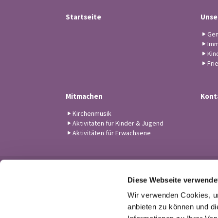
Startseite
Unse
Gem
Imm
Kin
Fri
Mitmachen
Kont
Kirchenmusik
Aktivitäten für Kinder & Jugend
Aktivitäten für Erwachsene
Diese Webseite verwende
Wir verwenden Cookies, um
anbieten zu können und di