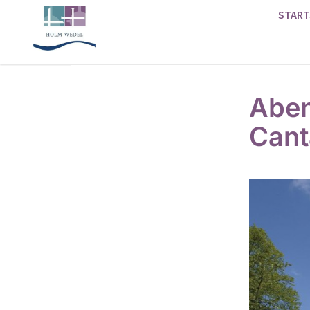
START
Aben
Cant