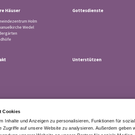
re Häuser
Gottesdienste
eindezentrum Holm
anuelkirche Wedel
dergärten
edhöfe
akt
Unterstützen
Ev.-luth. Kirchengemeinde Wedel

t Cookies
· Küsterstr.4, 22880 Wedel
Tel. 04103-21 43

 Inhalte und Anzeigen zu personalisieren, Funktionen für sozia
buero@kirchengemeindewedel.de

e Zugriffe auf unsere Website zu analysieren. Außerdem geben w