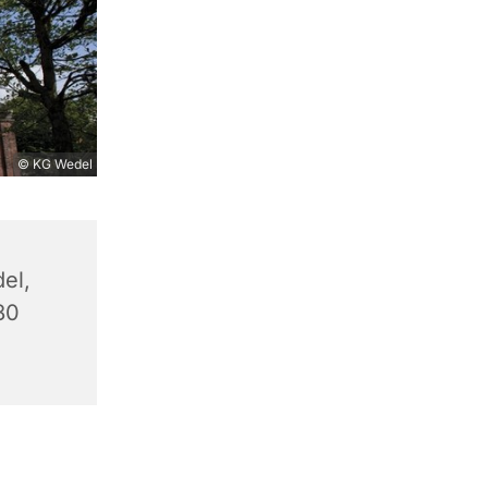
© KG Wedel
el,
80