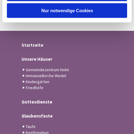
h
l
Nur notwendige Cookies
Startseite
Unsere Häuser
Gemeindezentrum Holm
Immanuelkirche Wedel
Kindergärten
Friedhöfe
Gottesdienste
Glaubensfeste
Taufe
Konfirmation