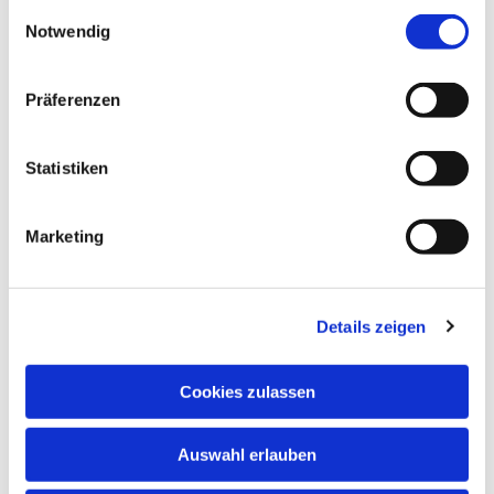
gesammelt haben.
interessieren
E
Notwendig
i
n
w
Präferenzen
i
l
l
Statistiken
i
g
Marketing
u
n
g
Details zeigen
s
a
u
Cookies zulassen
s
w
Auswahl erlauben
a
h