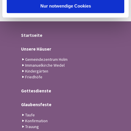
l
Nur notwendige Cookies
Startseite
Unsere Häuser
Gemeindezentrum Holm
Immanuelkirche Wedel
Kindergärten
Friedhöfe
Gottesdienste
Glaubensfeste
Taufe
Konfirmation
Trauung