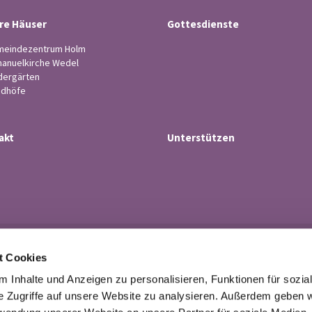
re Häuser
Gottesdienste
eindezentrum Holm
anuelkirche Wedel
dergärten
edhöfe
akt
Unterstützen
Ev.-luth. Kirchengemeinde Wedel

t Cookies
· Küsterstr.4, 22880 Wedel
Tel. 04103-21 43

 Inhalte und Anzeigen zu personalisieren, Funktionen für sozia
buero@kirchengemeindewedel.de

e Zugriffe auf unsere Website zu analysieren. Außerdem geben w