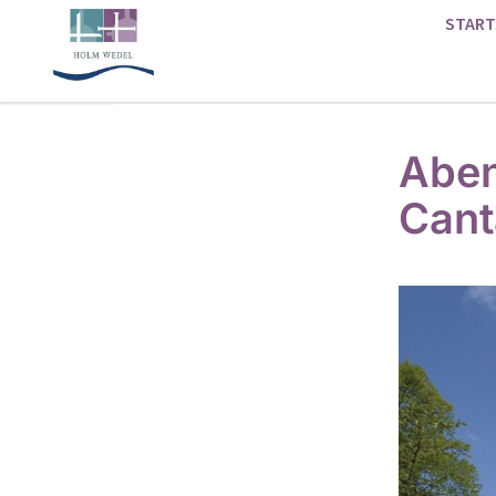
START
Aben
Cant