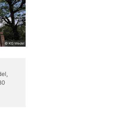
© KG Wedel
el,
80