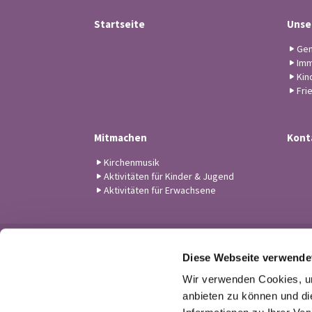
Startseite
Unse
Gem
Imm
Kin
Fri
Mitmachen
Kont
Kirchenmusik
Aktivitäten für Kinder & Jugend
Aktivitäten für Erwachsene
Diese Webseite verwende
Wir verwenden Cookies, um
anbieten zu können und di