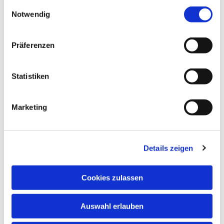
gesammelt haben.
interessieren
E
Notwendig
i
n
w
Präferenzen
i
l
l
Statistiken
i
g
Marketing
u
n
g
Details zeigen
s
a
u
Cookies zulassen
s
w
Auswahl erlauben
a
h