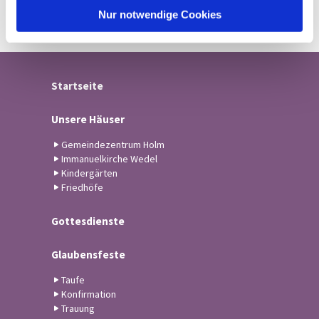
l
Nur notwendige Cookies
Startseite
Unsere Häuser
Gemeindezentrum Holm
Immanuelkirche Wedel
Kindergärten
Friedhöfe
Gottesdienste
Glaubensfeste
Taufe
Konfirmation
Trauung