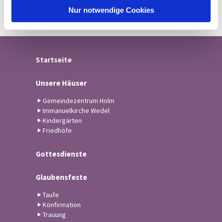
l
Nur notwendige Cookies
Startseite
Unsere Häuser
Gemeindezentrum Holm
Immanuelkirche Wedel
Kindergärten
Friedhöfe
Gottesdienste
Glaubensfeste
Taufe
Konfirmation
Trauung