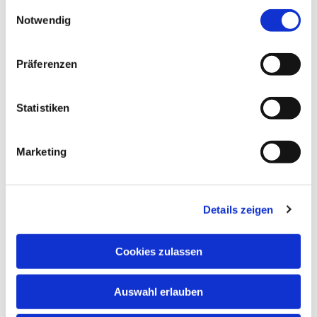
gesammelt haben.
interessieren
E
Notwendig
i
n
w
Präferenzen
i
l
l
Statistiken
i
g
Marketing
u
n
g
Details zeigen
s
a
u
Cookies zulassen
s
w
Auswahl erlauben
a
h