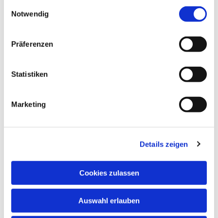
gesammelt haben.
interessieren
E
Notwendig
i
n
w
Präferenzen
i
l
l
Statistiken
i
g
Marketing
u
n
g
Details zeigen
s
a
u
Cookies zulassen
s
w
Auswahl erlauben
a
h