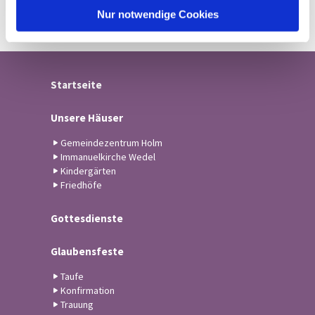
l
Nur notwendige Cookies
Startseite
Unsere Häuser
Gemeindezentrum Holm
Immanuelkirche Wedel
Kindergärten
Friedhöfe
Gottesdienste
Glaubensfeste
Taufe
Konfirmation
Trauung