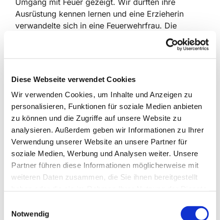
Umgang mit Feuer gezeigt. Wir durften ihre
Ausrüstung kennen lernen und eine Erzieherin
verwandelte sich in eine Feuerwehrfrau. Die
Ausrüsung ist ganz schön schwer. Das Highlight
war der Besuch in der Feuerwehrwache. Wir haben
alle Werkzeuge gesehen, die in dem
Feuerwehrauto vorhanden sind. Danach durfte
Diese Webseite verwendet Cookies
noch jedes Kind in das Feuerwehrauto klettern und
Wir verwenden Cookies, um Inhalte und Anzeigen zu
Probesitzen.
personalisieren, Funktionen für soziale Medien anbieten
zu können und die Zugriffe auf unsere Website zu
analysieren. Außerdem geben wir Informationen zu Ihrer
Verwendung unserer Website an unsere Partner für
soziale Medien, Werbung und Analysen weiter. Unsere
Partner führen diese Informationen möglicherweise mit
Dies könnte Sie auch
weiteren Daten zusammen, die Sie ihnen bereitgestellt
interessieren
haben oder die sie im Rahmen Ihrer Nutzung der Dienste
gesammelt haben.
E
Notwendig
i