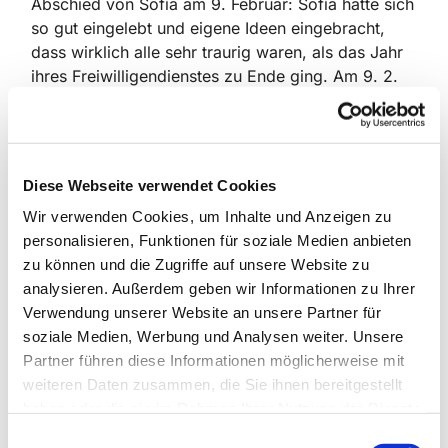
Abschied von Sofía am 9. Februar: Sofía hatte sich
so gut eingelebt und eigene Ideen eingebracht,
dass wirklich alle sehr traurig waren, als das Jahr
ihres Freiwilligendienstes zu Ende ging. Am 9. 2.
wurde sie in der Halle von allen Kindern und
Erzieherinnen verabschiedet. Die Kinder haben für
sie gesungen und von den Eltern bekam sie zur
Erinnerung ein schönes Fotoalbum geschenkt, in
Diese Webseite verwendet Cookies
dem sie auf dem Bild gerade blättert. Zuletzt
Wir verwenden Cookies, um Inhalte und Anzeigen zu
bekam sie noch einen Reisesegen mit auf den
personalisieren, Funktionen für soziale Medien anbieten
Weg. Danke für ein schönes Jahr, Sofía!
zu können und die Zugriffe auf unsere Website zu
analysieren. Außerdem geben wir Informationen zu Ihrer
Verwendung unserer Website an unsere Partner für
soziale Medien, Werbung und Analysen weiter. Unsere
Partner führen diese Informationen möglicherweise mit
weiteren Daten zusammen, die Sie ihnen bereitgestellt
Dies könnte Sie auch
haben oder die sie im Rahmen Ihrer Nutzung der Dienste
interessieren
gesammelt haben.
E