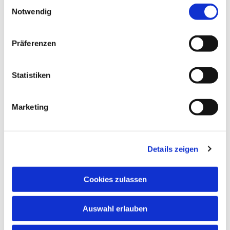
interessieren
E
Notwendig
i
n
w
Präferenzen
i
l
l
Statistiken
i
g
Marketing
u
n
g
Details zeigen
s
a
u
Cookies zulassen
s
w
Auswahl erlauben
a
h