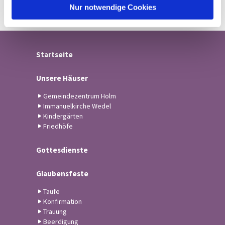
l
Nur notwendige Cookies
Startseite
Unsere Häuser
Gemeindezentrum Holm
Immanuelkirche Wedel
Kindergärten
Friedhöfe
Gottesdienste
Glaubensfeste
Taufe
Konfirmation
Trauung
Beerdigung