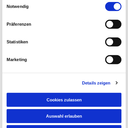
interessieren
E
Notwendig
i
n
w
Präferenzen
i
l
l
Statistiken
i
g
Marketing
u
n
g
Details zeigen
s
a
u
Cookies zulassen
s
w
Auswahl erlauben
a
h