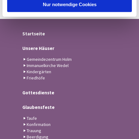
l
Nur notwendige Cookies
Startseite
Unsere Häuser
Gemeindezentrum Holm
Immanuelkirche Wedel
Kindergärten
Friedhöfe
Gottesdienste
Glaubensfeste
Taufe
Konfirmation
Trauung
Beerdigung