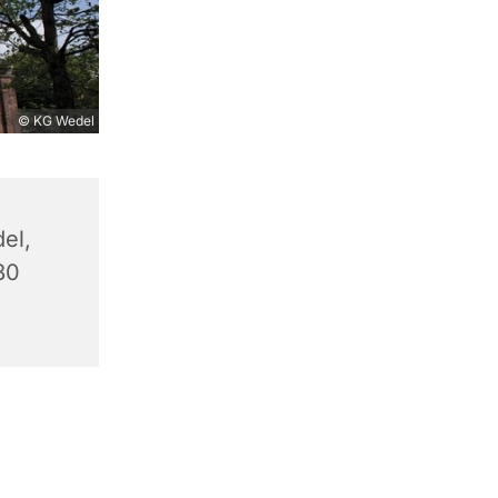
© KG Wedel
el,
80