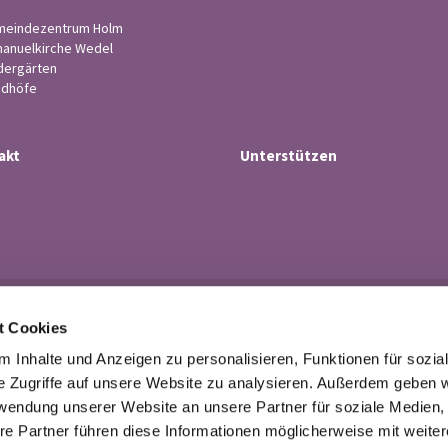
eindezentrum Holm
anuelkirche Wedel
dergärten
edhöfe
akt
Unterstützen
Ev.-luth. Kirchengemeinde Wedel

t Cookies
· Küsterstr.4, 22880 Wedel
Tel. 04103-21 43

 Inhalte und Anzeigen zu personalisieren, Funktionen für sozia
buero@kirchengemeindewedel.de

e Zugriffe auf unsere Website zu analysieren. Außerdem geben w
rwendung unserer Website an unsere Partner für soziale Medien
re Partner führen diese Informationen möglicherweise mit weite