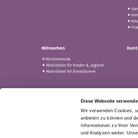
Gem
Imm
Kin
Fri
Mitmachen
Kont
Kirchenmusik
Aktivitäten für Kinder & Jugend
Aktivitäten für Erwachsene
Diese Webseite verwende
Wir verwenden Cookies, um
anbieten zu können und di
Informationen zu Ihrer Ve
und Analysen weiter. Unse