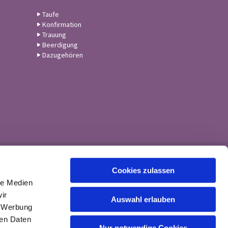
Taufe
Konfirmation
Trauung
Beerdigung
Dazugehören
Cookies zulassen
le Medien
ir
Auswahl erlauben
, Werbung
ren Daten
Nur notwendige Cookies