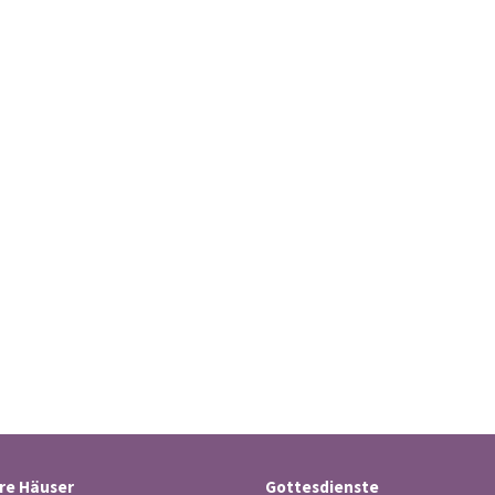
re Häuser
Gottesdienste