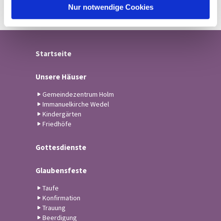
l
Nur notwendige Cookies
Startseite
Unsere Häuser
Gemeindezentrum Holm
Immanuelkirche Wedel
Kindergärten
Friedhöfe
Gottesdienste
Glaubensfeste
Taufe
Konfirmation
Trauung
Beerdigung