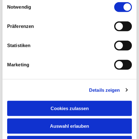
interessieren
E
Notwendig
i
n
w
Präferenzen
i
l
l
Statistiken
i
g
Marketing
u
n
g
Details zeigen
s
a
u
Cookies zulassen
s
w
Auswahl erlauben
a
h