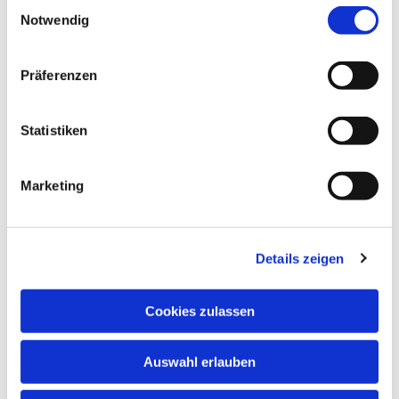
interessieren
E
Notwendig
i
n
w
Präferenzen
i
l
l
Statistiken
i
g
Marketing
u
n
g
Details zeigen
s
a
u
Cookies zulassen
s
w
Auswahl erlauben
a
h