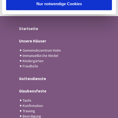
l
Nur notwendige Cookies
Startseite
Unsere Häuser
Gemeindezentrum Holm
Immanuelkirche Wedel
Kindergärten
Friedhöfe
Gottesdienste
Glaubensfeste
Taufe
Konfirmation
Trauung
Beerdigung