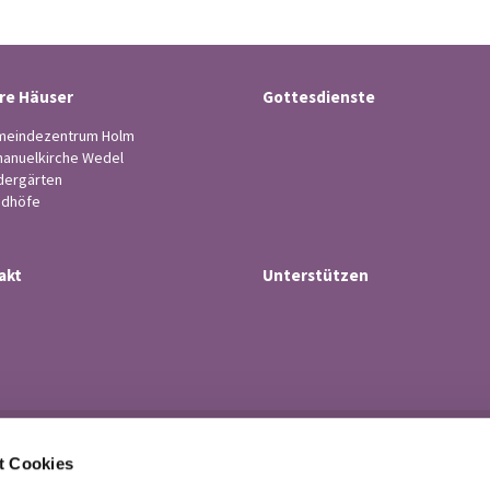
re Häuser
Gottesdienste
eindezentrum Holm
anuelkirche Wedel
dergärten
edhöfe
akt
Unterstützen
Ev.-luth. Kirchengemeinde Wedel

t Cookies
· Küsterstr.4, 22880 Wedel