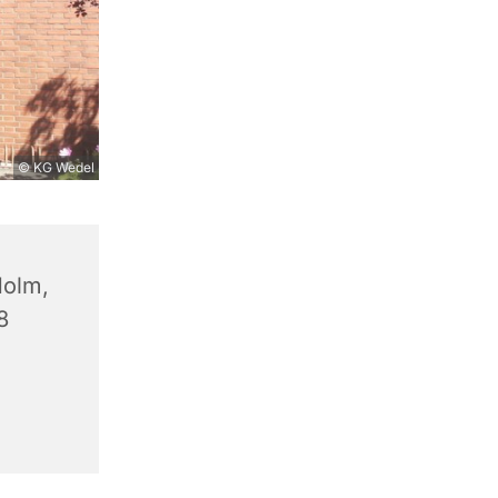
© KG Wedel
olm,
8