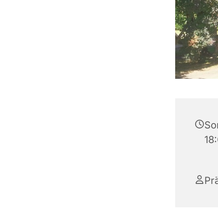
So
18
Pr