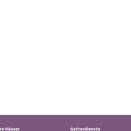
re Häuser
Gottesdienste