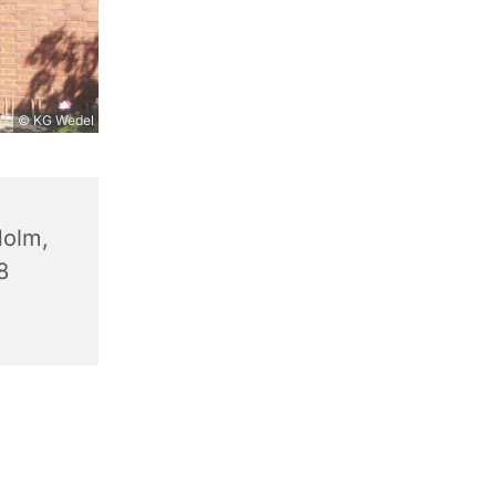
© KG Wedel
olm,
8