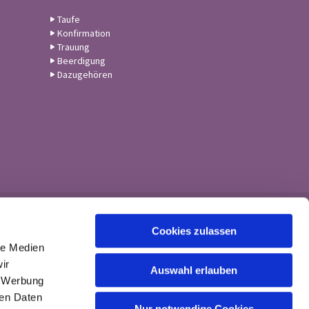
Taufe
Konfirmation
Trauung
Beerdigung
Dazugehören
Cookies zulassen
le Medien
ir
Auswahl erlauben
, Werbung
ren Daten
Nur notwendige Cookies