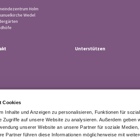
eindezentrum Holm
anuelkirche Wedel
dergärten
edhöfe
akt
Unterstützen
Ev.-luth. Kirchengemeinde Wedel

t Cookies
· Küsterstr.4, 22880 Wedel
Tel. 04103-21 43

 Inhalte und Anzeigen zu personalisieren, Funktionen für sozia
buero@kirchengemeindewedel.de

e Zugriffe auf unsere Website zu analysieren. Außerdem geben w
rwendung unserer Website an unsere Partner für soziale Medien
re Partner führen diese Informationen möglicherweise mit weite