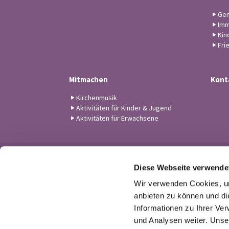
Gem
Imm
Kin
Fri
Mitmachen
Kont
Kirchenmusik
Aktivitäten für Kinder & Jugend
Aktivitäten für Erwachsene
Diese Webseite verwende
Wir verwenden Cookies, um
anbieten zu können und di
Informationen zu Ihrer Ve
und Analysen weiter. Unse