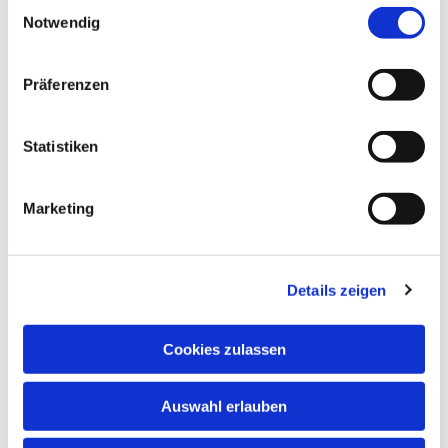
interessieren
E
Notwendig
i
n
w
Präferenzen
i
l
l
Statistiken
i
g
Marketing
u
n
g
Details zeigen
s
a
u
Cookies zulassen
s
w
Auswahl erlauben
a
h