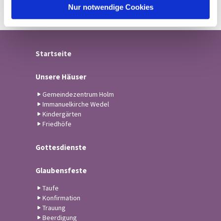
l
Nur notwendige Cookies
Startseite
Unsere Häuser
Gemeindezentrum Holm
Immanuelkirche Wedel
Kindergärten
Friedhöfe
Gottesdienste
Glaubensfeste
Taufe
Konfirmation
Trauung
Beerdigung