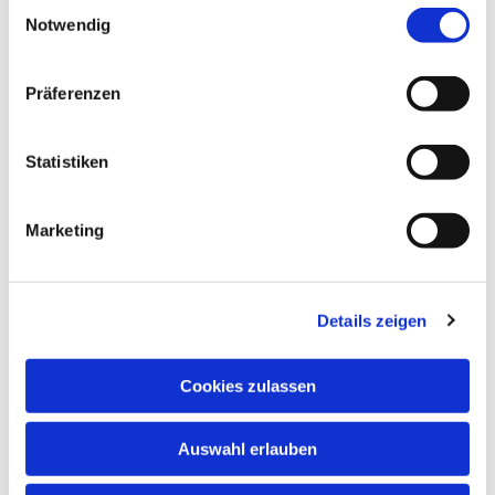
interessieren
E
Notwendig
i
n
w
Präferenzen
i
l
l
Statistiken
i
g
Marketing
u
n
g
Details zeigen
s
a
u
Cookies zulassen
s
w
Auswahl erlauben
a
h