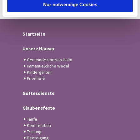
l
Nur notwendige Cookies
Startseite
Unsere Häuser
Gemeindezentrum Holm
Immanuelkirche Wedel
Kindergärten
Friedhöfe
Gottesdienste
Glaubensfeste
Taufe
Konfirmation
Trauung
Beerdigung