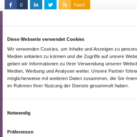
0
Feed
Startseite
Diese Webseite verwendet Cookies
Unsere Häuser
Wir verwenden Cookies, um Inhalte und Anzeigen zu personal
Gemeindezentrum Holm
Medien anbieten zu können und die Zugriffe auf unsere Web
Immanuelkirche Wedel
Kindergärten
geben wir Informationen zu Ihrer Verwendung unserer Websit
Friedhöfe
Medien, Werbung und Analysen weiter. Unsere Partner führe
möglicherweise mit weiteren Daten zusammen, die Sie ihnen b
Gottesdienste
im Rahmen Ihrer Nutzung der Dienste gesammelt haben.
Glaubensfeste
E
Taufe
Notwendig
i
Konfirmation
Trauung
n
Beerdigung
w
Präferenzen
Dazugehören
i