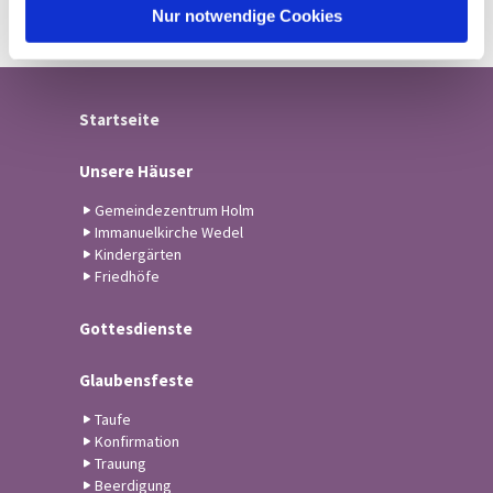
l
Nur notwendige Cookies
Startseite
Unsere Häuser
Gemeindezentrum Holm
Immanuelkirche Wedel
Kindergärten
Friedhöfe
Gottesdienste
Glaubensfeste
Taufe
Konfirmation
Trauung
Beerdigung