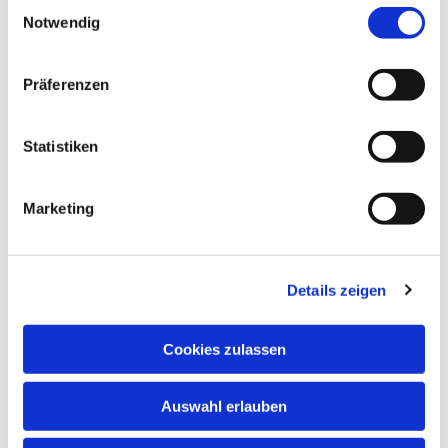
interessieren
E
Notwendig
i
n
w
Präferenzen
i
l
l
Statistiken
i
g
Marketing
u
n
g
Details zeigen
s
a
u
Cookies zulassen
s
w
Auswahl erlauben
a
h