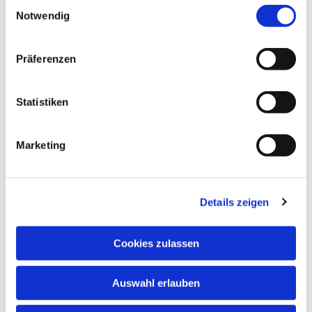
interessieren
E
Notwendig
i
n
w
Präferenzen
i
l
l
Statistiken
i
g
Marketing
u
n
g
Details zeigen
s
a
u
Cookies zulassen
s
w
Auswahl erlauben
a
h