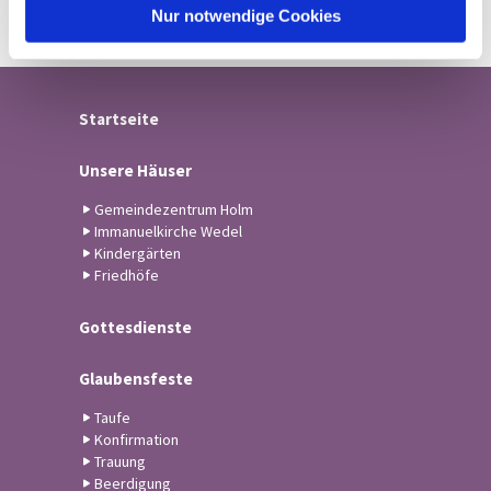
l
Nur notwendige Cookies
Startseite
Unsere Häuser
Gemeindezentrum Holm
Immanuelkirche Wedel
Kindergärten
Friedhöfe
Gottesdienste
Glaubensfeste
Taufe
Konfirmation
Trauung
Beerdigung