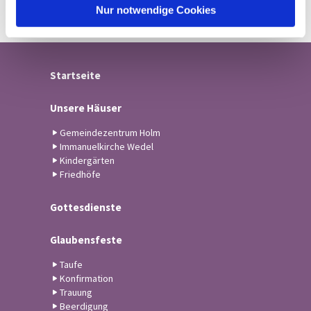
l
Nur notwendige Cookies
Startseite
Unsere Häuser
Gemeindezentrum Holm
Immanuelkirche Wedel
Kindergärten
Friedhöfe
Gottesdienste
Glaubensfeste
Taufe
Konfirmation
Trauung
Beerdigung