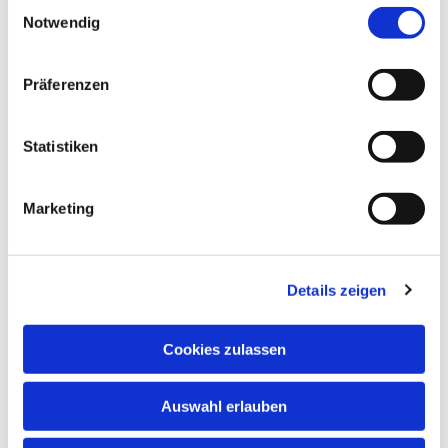
interessieren
E
Notwendig
i
n
w
Präferenzen
i
l
l
Statistiken
i
g
Marketing
u
n
g
Details zeigen
s
a
u
Cookies zulassen
s
w
Auswahl erlauben
a
h