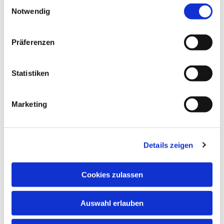
interessieren
E
Notwendig
i
n
w
Präferenzen
i
l
l
Statistiken
i
g
Marketing
u
n
g
Details zeigen
s
a
u
Cookies zulassen
s
w
Auswahl erlauben
a
h