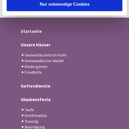
l
Nur notwendige Cookies
Startseite
Unsere Häuser
Gemeindezentrum Holm
Immanuelkirche Wedel
Kindergärten
Friedhöfe
Gottesdienste
Glaubensfeste
Taufe
Konfirmation
Trauung
Beerdigung