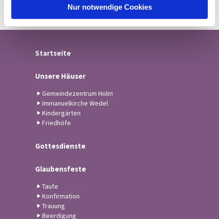
l
Nur notwendige Cookies
Startseite
Unsere Häuser
Gemeindezentrum Holm
Immanuelkirche Wedel
Kindergärten
Friedhöfe
Gottesdienste
Glaubensfeste
Taufe
Konfirmation
Trauung
Beerdigung