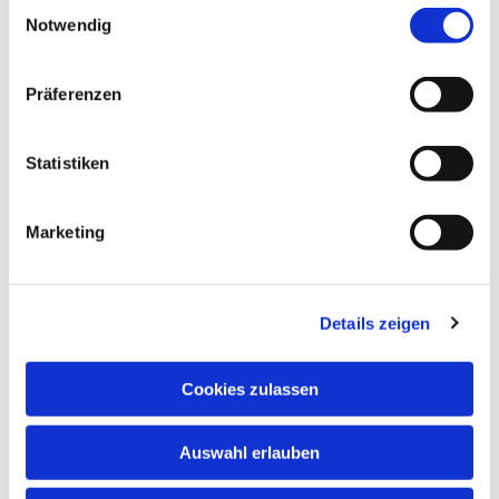
interessieren
E
Notwendig
i
n
w
Präferenzen
i
l
l
Statistiken
i
g
Marketing
u
n
g
Details zeigen
s
a
u
Cookies zulassen
s
w
Auswahl erlauben
a
h