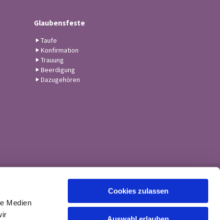
Glaubensfeste
Taufe
Konfirmation
Trauung
Beerdigung
Dazugehören
Cookies zulassen
le Medien
ir
Auswahl erlauben