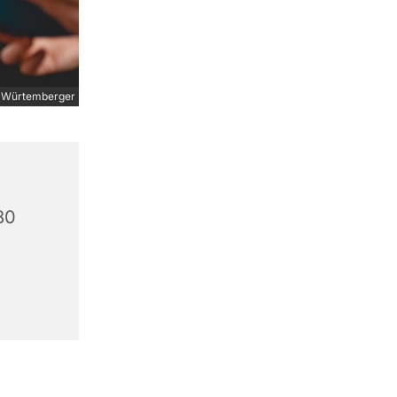
 Würtemberger
80