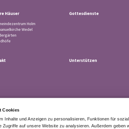
re Häuser
Gottesdienste
eindezentrum Holm
anuelkirche Wedel
dergärten
edhöfe
akt
Unterstützen
Ev.-luth. Kirchengemeinde Wedel

t Cookies
· Küsterstr.4, 22880 Wedel
Tel. 04103-21 43

 Inhalte und Anzeigen zu personalisieren, Funktionen für sozia
buero@kirchengemeindewedel.de

e Zugriffe auf unsere Website zu analysieren. Außerdem geben w