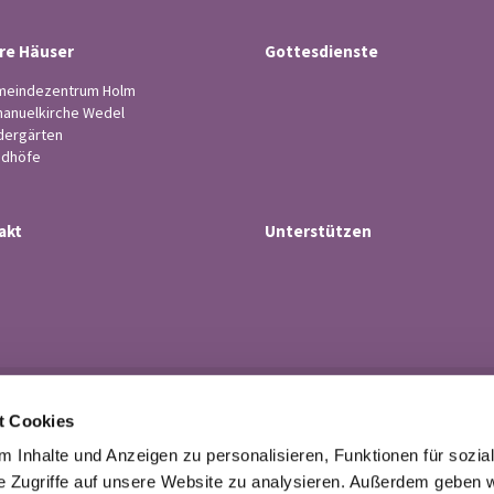
re Häuser
Gottesdienste
eindezentrum Holm
anuelkirche Wedel
dergärten
edhöfe
akt
Unterstützen
Ev.-luth. Kirchengemeinde Wedel

t Cookies
· Küsterstr.4, 22880 Wedel
Tel. 04103-21 43

 Inhalte und Anzeigen zu personalisieren, Funktionen für sozia
buero@kirchengemeindewedel.de

e Zugriffe auf unsere Website zu analysieren. Außerdem geben w