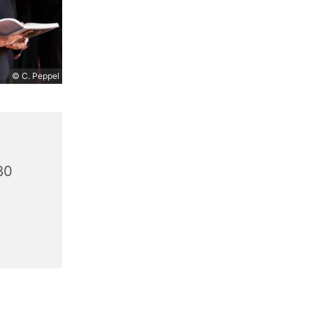
© C. Peppel
80