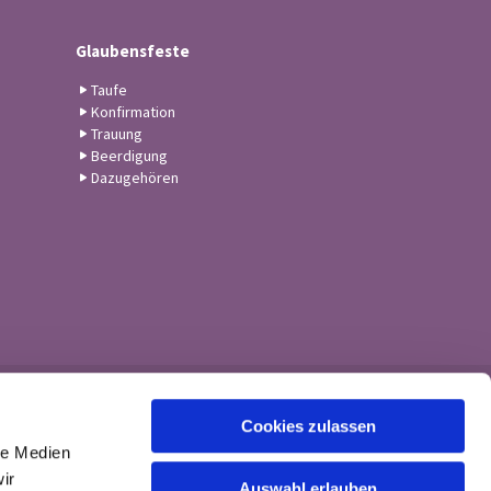
Glaubensfeste
Taufe
Konfirmation
Trauung
Beerdigung
Dazugehören
Cookies zulassen
le Medien
ir
Auswahl erlauben