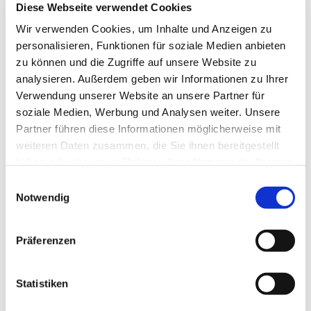
Diese Webseite verwendet Cookies
Wir verwenden Cookies, um Inhalte und Anzeigen zu
personalisieren, Funktionen für soziale Medien anbieten
Dies könnte Sie auch interessieren
zu können und die Zugriffe auf unsere Website zu
analysieren. Außerdem geben wir Informationen zu Ihrer
Verwendung unserer Website an unsere Partner für
soziale Medien, Werbung und Analysen weiter. Unsere
Partner führen diese Informationen möglicherweise mit
weiteren Daten zusammen, die Sie ihnen bereitgestellt
haben oder die sie im Rahmen Ihrer Nutzung der Dienste
gesammelt haben.
E
Notwendig
i
n
w
Präferenzen
i
l
l
Statistiken
i