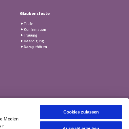
Glaubensfeste
Taufe
Konfirmation
Trauung
Beerdigung
Dazugehören
Cookies zulassen
le Medien
ir
Auswahl erlauben