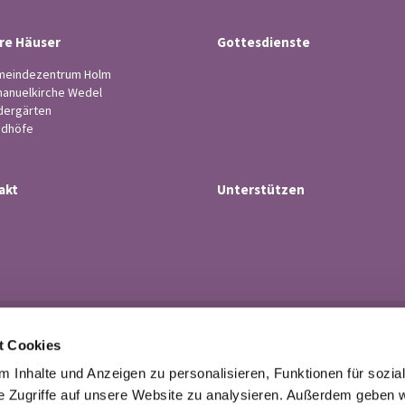
re Häuser
Gottesdienste
eindezentrum Holm
anuelkirche Wedel
dergärten
edhöfe
akt
Unterstützen
Ev.-luth. Kirchengemeinde Wedel

t Cookies
· Küsterstr.4, 22880 Wedel
Tel. 04103-21 43

 Inhalte und Anzeigen zu personalisieren, Funktionen für sozia
buero@kirchengemeindewedel.de

e Zugriffe auf unsere Website zu analysieren. Außerdem geben w