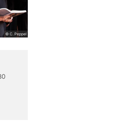
© C. Peppel
80