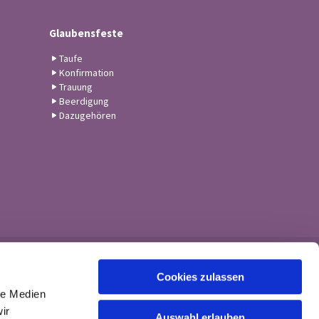
Glaubensfeste
Taufe
Konfirmation
Trauung
Beerdigung
Dazugehören
Cookies zulassen
le Medien
ir
Auswahl erlauben