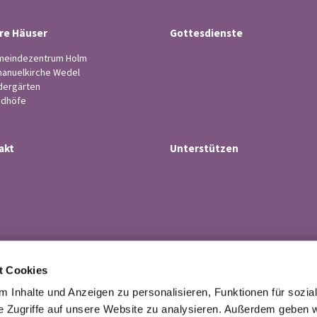
re Häuser
Gottesdienste
eindezentrum Holm
anuelkirche Wedel
dergärten
edhöfe
akt
Unterstützen
Ev.-luth. Kirchengemeinde Wedel

t Cookies
· Küsterstr.4, 22880 Wedel
Tel. 04103-21 43

 Inhalte und Anzeigen zu personalisieren, Funktionen für sozia
buero@kirchengemeindewedel.de

e Zugriffe auf unsere Website zu analysieren. Außerdem geben w