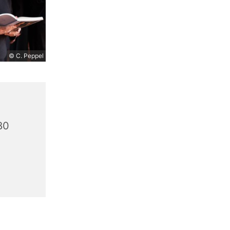
© C. Peppel
80