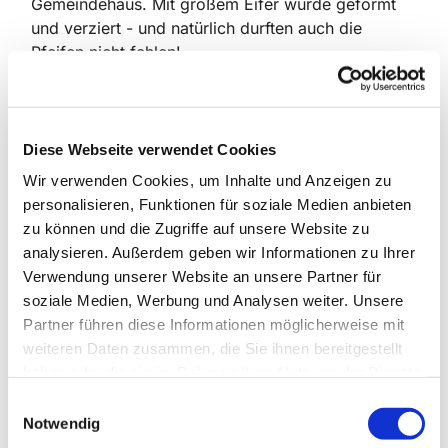
Gemeindehaus. Mit großem Eifer wurde geformt
und verziert - und natürlich durften auch die
Pfeifen nicht fehlen!
Und weil das gemein ist, wenn es so gut riecht und
man noch Tage bis zum Essen warten muss, haben
wir einen Weckmann geteilt und probiert. Lecker
PS: Das Rezept gibt es im Gemeindekochbuch (€
Diese Webseite verwendet Cookies
8, im Gemeindehaus erhältlich)
Wir verwenden Cookies, um Inhalte und Anzeigen zu
personalisieren, Funktionen für soziale Medien anbieten
zu können und die Zugriffe auf unsere Website zu
analysieren. Außerdem geben wir Informationen zu Ihrer
Verwendung unserer Website an unsere Partner für
soziale Medien, Werbung und Analysen weiter. Unsere
Partner führen diese Informationen möglicherweise mit
Dies könnte Sie auch
interessieren
weiteren Daten zusammen, die Sie ihnen bereitgestellt
haben oder die sie im Rahmen Ihrer Nutzung der Dienste
gesammelt haben.
E
Notwendig
i