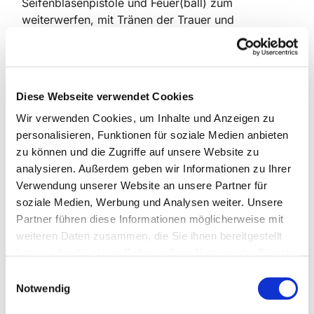
Seifenblasenpistole und Feuer(ball) zum
weiterwerfen, mit Tränen der Trauer und
Mutlosigkeit, die nach dem Kommen des Geistes
zu Tauftropfen wurden und mit einer Kirche, die
aus all den Menschen besteht, die die gute
Botschaft weitergeben bis heute.
Diese Webseite verwendet Cookies
Weitere Bilder
hier
Wir verwenden Cookies, um Inhalte und Anzeigen zu
personalisieren, Funktionen für soziale Medien anbieten
zu können und die Zugriffe auf unsere Website zu
analysieren. Außerdem geben wir Informationen zu Ihrer
Verwendung unserer Website an unsere Partner für
soziale Medien, Werbung und Analysen weiter. Unsere
Dies könnte Sie auch
Partner führen diese Informationen möglicherweise mit
interessieren
weiteren Daten zusammen, die Sie ihnen bereitgestellt
haben oder die sie im Rahmen Ihrer Nutzung der Dienste
gesammelt haben.
E
Notwendig
i
n