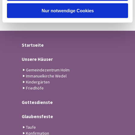
h
l
Nur notwendige Cookies
Startseite
Unsere Häuser
Gemeindezentrum Holm
Immanuelkirche Wedel
Kindergärten
Friedhöfe
Gottesdienste
Glaubensfeste
Taufe
Konfirmation