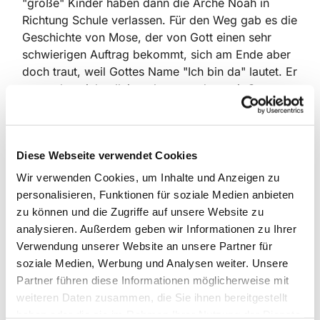
"große" Kinder haben dann die Arche Noah in
Richtung Schule verlassen. Für den Weg gab es die
Geschichte von Mose, der von Gott einen sehr
schwierigen Auftrag bekommt, sich am Ende aber
doch traut, weil Gottes Name "Ich bin da" lautet. Er
muss also nicht allein gehen, sondern mit Gottes
Segen. Und mit Aaron, der ihn unterstützen wird.
So gingen auch die Schulis mit dem Segen von
dem "ich bin da", behütet unter dem großen Hut
Diese Webseite verwendet Cookies
und konnten am Ende ihre Segenskerze
Wir verwenden Cookies, um Inhalte und Anzeigen zu
mitnehmen. Es war sehr schön und festlich und
personalisieren, Funktionen für soziale Medien anbieten
besonders das Singen hat viel Spaß gemacht -
zu können und die Zugriffe auf unsere Website zu
auch, weil so erfreulich viele Eltern da waren.
analysieren. Außerdem geben wir Informationen zu Ihrer
Verwendung unserer Website an unsere Partner für
soziale Medien, Werbung und Analysen weiter. Unsere
Partner führen diese Informationen möglicherweise mit
weiteren Daten zusammen, die Sie ihnen bereitgestellt
haben oder die sie im Rahmen Ihrer Nutzung der Dienste