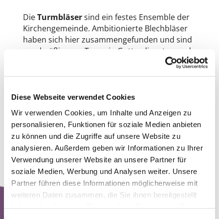
Die
Turmbläser
sind ein festes Ensemble der
Kirchengemeinde. Ambitionierte Blechbläser
haben sich hier zusammengefunden und sind
regelmäßig vom Turm, in Gottesdiensten und
bei anderen Veranstaltungen zu hören.
Probenzeit: derzeit finden keine Proben statt -
das Ensemble strukturiert sich neu!
Diese Webseite verwendet Cookies
Wir verwenden Cookies, um Inhalte und Anzeigen zu
personalisieren, Funktionen für soziale Medien anbieten
zu können und die Zugriffe auf unsere Website zu
analysieren. Außerdem geben wir Informationen zu Ihrer
Verwendung unserer Website an unsere Partner für
soziale Medien, Werbung und Analysen weiter. Unsere
Partner führen diese Informationen möglicherweise mit
weiteren Daten zusammen, die Sie ihnen bereitgestellt
haben oder die sie im Rahmen Ihrer Nutzung der Dienste
gesammelt haben.