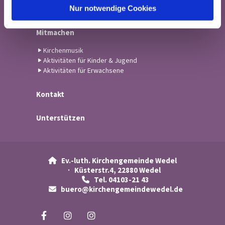
l
Nur notwendige Cookies
Dazugehören
Mitmachen
Kirchenmusik
Aktivitäten für Kinder & Jugend
Aktivitäten für Erwachsene
Kontakt
Unterstützen
Ev.-luth. Kirchengemeinde Wedel

· Küsterstr.4, 22880 Wedel
Tel. 04103-21 43

buero@kirchengemeindewedel.de
